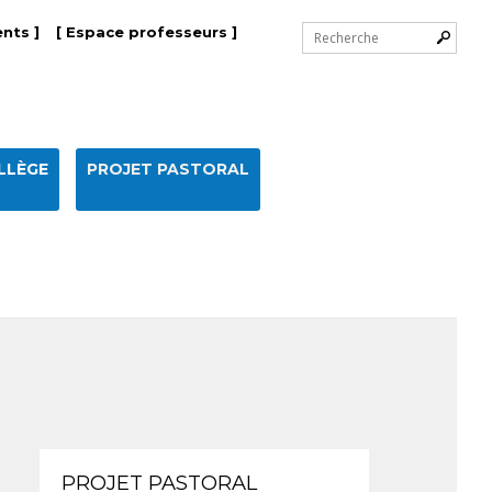
Chercher par
nts ]
[ Espace professeurs ]
Recherche
avancée…
LLÈGE
PROJET PASTORAL
Navigation
PROJET PASTORAL