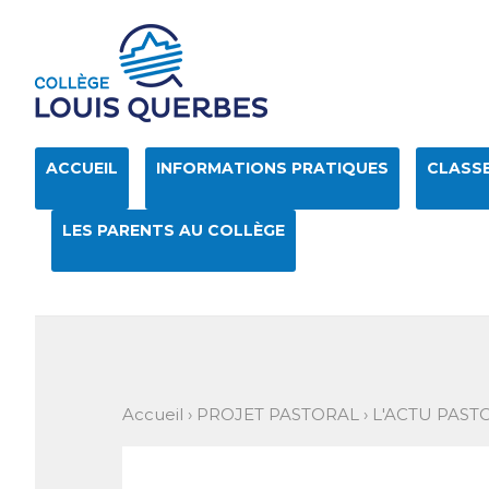
Aller
Outils
au
personnels
contenu.
|
Aller
à
la
navigation
ACCUEIL
INFORMATIONS PRATIQUES
CLASSE
LES PARENTS AU COLLÈGE
Accueil
›
PROJET PASTORAL
›
L'ACTU PAST