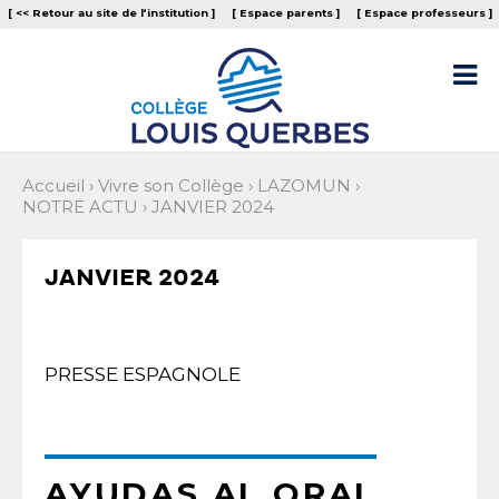
Aller
Outils
[ << Retour au site de l‘institution ]
[ Espace parents ]
[ Espace professeurs ]
au
personnels
contenu.
|
Aller

à
la
navigation
Accueil
›
Vivre son Collège
›
LAZOMUN
›
NOTRE ACTU
›
JANVIER 2024
JANVIER 2024
PRESSE ESPAGNOLE
AYUDAS AL ORAL