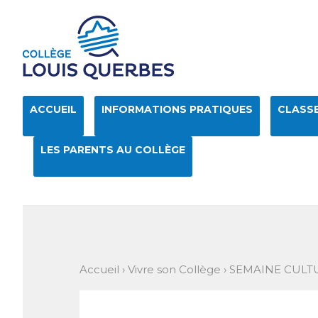
Aller
Outils
au
personnels
contenu.
|
Aller
à
la
navigation
ACCUEIL
INFORMATIONS PRATIQUES
CLASSE
LES PARENTS AU COLLÈGE
Accueil
›
Vivre son Collège
›
SEMAINE CULT