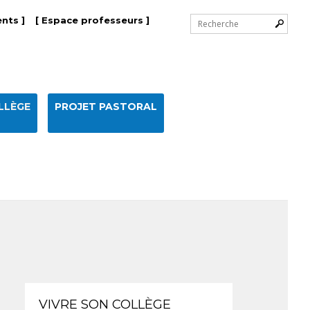
Chercher par
nts ]
[ Espace professeurs ]
Recherche
avancée…
LLÈGE
PROJET PASTORAL
Navigation
VIVRE SON COLLÈGE