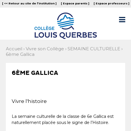
Aller
Outils
[ << Retour au site de l‘institution ]
[ Espace parents ]
[ Espace professeurs ]
au
personnels
contenu.
|
Aller

à
la
navigation
Accueil
›
Vivre son Collège
›
SEMAINE CULTURELLE
›
6ème Gallica
6ÈME GALLICA
Vivre l'histoire
La semaine culturelle de la classe de 6e Gallica est
naturellement placée sous le signe de l’Histoire.