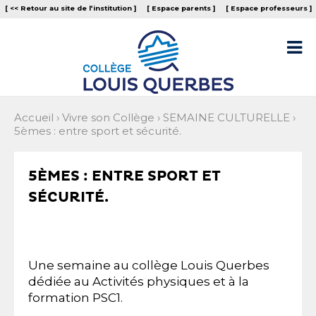
Aller
Outils
[ << Retour au site de l‘institution ]
[ Espace parents ]
[ Espace professeurs ]
au
personnels
contenu.
|
Aller

à
la
navigation
Accueil
›
Vivre son Collège
›
SEMAINE CULTURELLE
›
5èmes : entre sport et sécurité.
5ÈMES : ENTRE SPORT ET
SÉCURITÉ.
Une semaine au collège Louis Querbes
dédiée au Activités physiques et à la
formation PSC1.